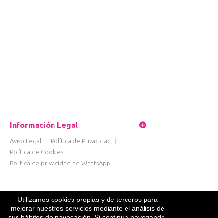
Información Legal
Aviso Legal
|
Política de Privacidad
|
Política de Cookies
|
Política de privacidad de WhatsApp
Utilizamos cookies propias y de terceros para
mejorar nuestros servicios mediante el análisis de
sus hábitos de navegación. Si continua navegando,