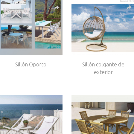
Sillón Oporto
Sillón colgante de
exterior