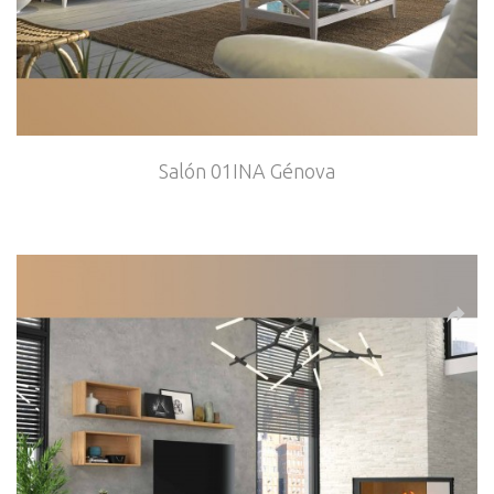
Salón 01INA Génova