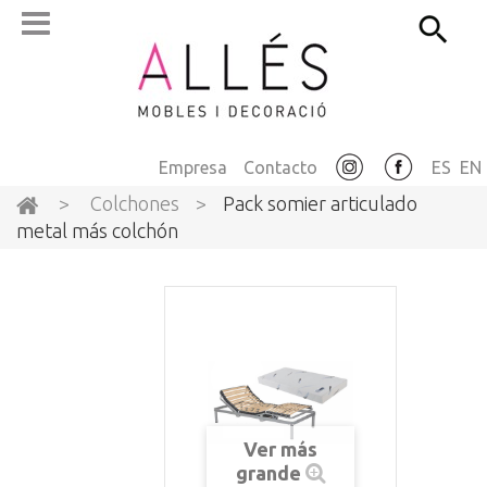
Empresa
Contacto
ES
EN
>
Colchones
>
Pack somier articulado
metal más colchón
Ver más
grande