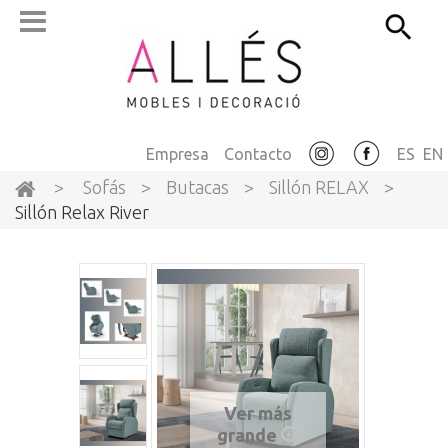
Empresa
Contacto
ES
EN
>
Sofás
>
Butacas
>
Sillón RELAX
>
Sillón Relax River
Ver más
grande