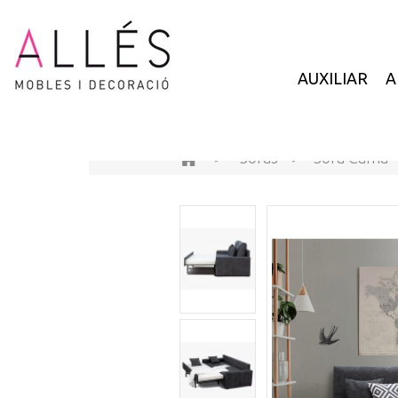
AUXILIAR
A
>
Sofás
>
Sofá Cama