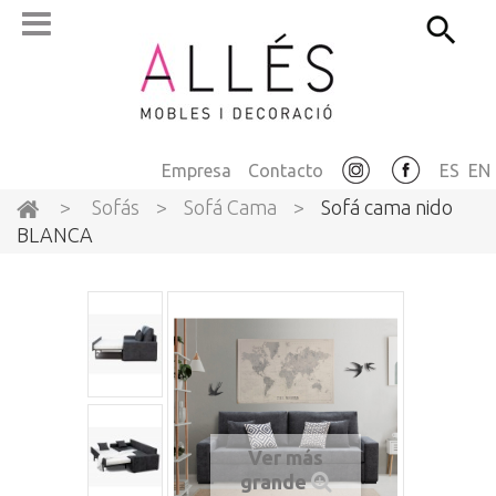
Empresa
Contacto
ES
EN
>
Sofás
>
Sofá Cama
>
Sofá cama nido
BLANCA
Ver más
grande