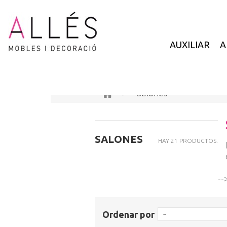
AUXILIAR
A
>
Salones
SALONES
HAY 21 PRODUCTOS.
--
Ordenar por
--